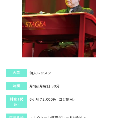
内容
個人レッスン
時間
月1回 月曜日 30分
料金 (税
6ヶ月 72,000円（2分割可）
込)
応募資格
エレクトーン演奏グレード6級以上