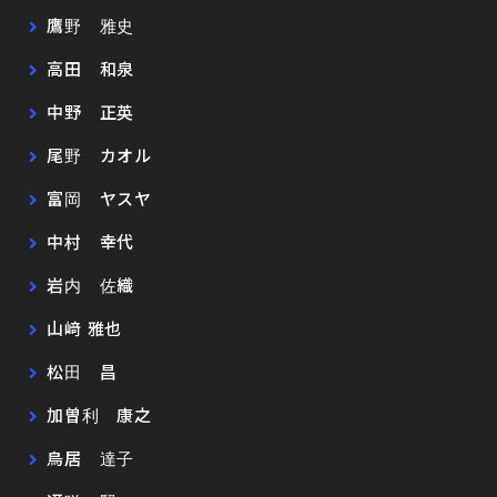
鷹野 雅史
高田 和泉
中野 正英
尾野 カオル
富岡 ヤスヤ
中村 幸代
岩内 佐織
山﨑 雅也
松田 昌
加曽利 康之
鳥居 達子