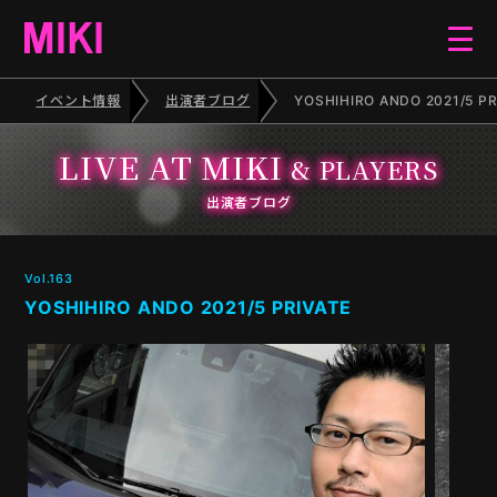
イベント情報
出演者ブログ
YOSHIHIRO ANDO 2021/5 PR
HOME
LIVE AT MIKI
& PLAYERS
EVENT
出演者ブログ
SCHEDULE
Vol.163
YOSHIHIRO ANDO 2021/5 PRIVATE
BLOG
ELECTONE CONCERT
PIANO RECITAL