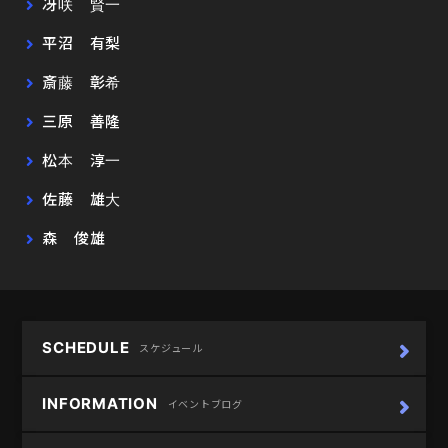
冴咲 賢一
平沼 有梨
斎藤 彰希
三原 善隆
松本 淳一
佐藤 雄大
森 俊雄
SCHEDULE
スケジュール
INFORMATION
イベントブログ