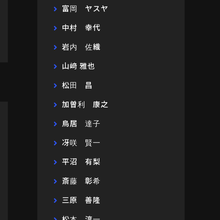
富岡 ヤスヤ
中村 幸代
岩内 佐織
山﨑 雅也
松田 昌
加曽利 康之
鳥居 達子
冴咲 賢一
平沼 有梨
斎藤 彰希
三原 善隆
松本 淳一