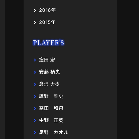
2016年
2015年
PLAYER'S
窪田 宏
安藤 禎央
倉沢 大樹
鷹野 雅史
高田 和泉
中野 正英
尾野 カオル