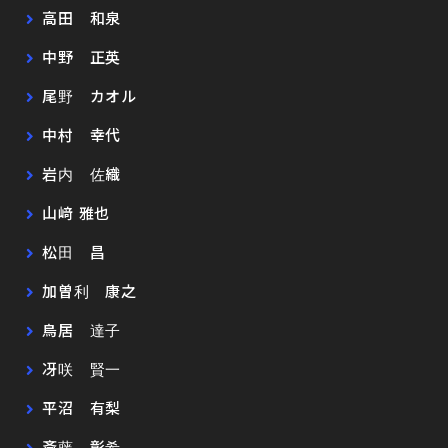
高田 和泉
中野 正英
尾野 カオル
中村 幸代
岩内 佐織
山﨑 雅也
松田 昌
加曽利 康之
鳥居 達子
冴咲 賢一
平沼 有梨
斎藤 彰希