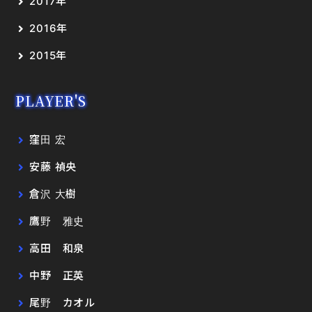
2017年
2016年
2015年
PLAYER'S
窪田 宏
安藤 禎央
倉沢 大樹
鷹野 雅史
高田 和泉
中野 正英
尾野 カオル