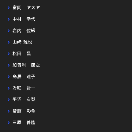
富岡 ヤスヤ
中村 幸代
岩内 佐織
山﨑 雅也
松田 昌
加曽利 康之
鳥居 達子
冴咲 賢一
平沼 有梨
斎藤 彰希
三原 善隆