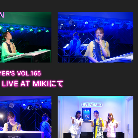
ER'S VOL.165
7 LIVE AT MIKIにて