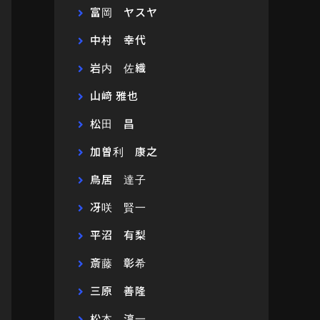
富岡 ヤスヤ
中村 幸代
岩内 佐織
山﨑 雅也
松田 昌
加曽利 康之
鳥居 達子
冴咲 賢一
平沼 有梨
斎藤 彰希
三原 善隆
松本 淳一