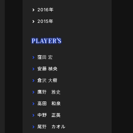
2016年
2015年
PLAYER'S
窪田 宏
安藤 禎央
倉沢 大樹
鷹野 雅史
高田 和泉
中野 正英
尾野 カオル