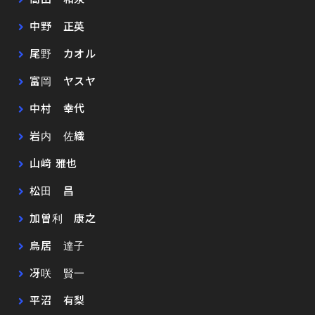
中野 正英
尾野 カオル
富岡 ヤスヤ
中村 幸代
岩内 佐織
山﨑 雅也
松田 昌
加曽利 康之
鳥居 達子
冴咲 賢一
平沼 有梨