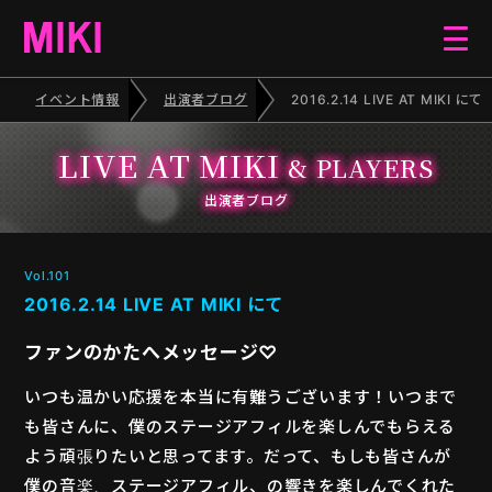
イベント情報
出演者ブログ
2016.2.14 LIVE AT MIKI にて
HOME
LIVE AT MIKI
& PLAYERS
EVENT
出演者ブログ
SCHEDULE
Vol.101
2016.2.14 LIVE AT MIKI にて
BLOG
ファンのかたへメッセージ♡
いつも温かい応援を本当に有難うございます！いつまで
ELECTONE CONCERT
も皆さんに、僕のステージアフィルを楽しんでもらえる
よう頑張りたいと思ってます。だって、もしも皆さんが
PIANO RECITAL
僕の音楽、ステージアフィル、の響きを楽しんでくれた