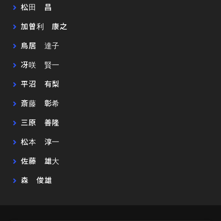
松田 昌
加曽利 康之
鳥居 達子
冴咲 賢一
平沼 有梨
斎藤 彰希
三原 善隆
松本 淳一
佐藤 雄大
森 俊雄