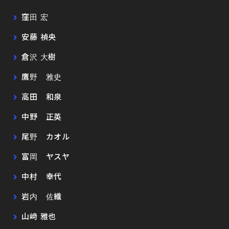
窪田 宏
安藤 禎央
倉沢 大樹
鷹野 雅史
高田 和泉
中野 正英
尾野 カオル
富岡 ヤスヤ
中村 幸代
岩内 佐織
山﨑 雅也