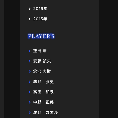
2016年
2015年
PLAYER'S
窪田 宏
安藤 禎央
倉沢 大樹
鷹野 雅史
高田 和泉
中野 正英
尾野 カオル