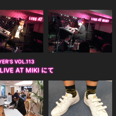
ER'S VOL.113
 LIVE AT MIKI にて