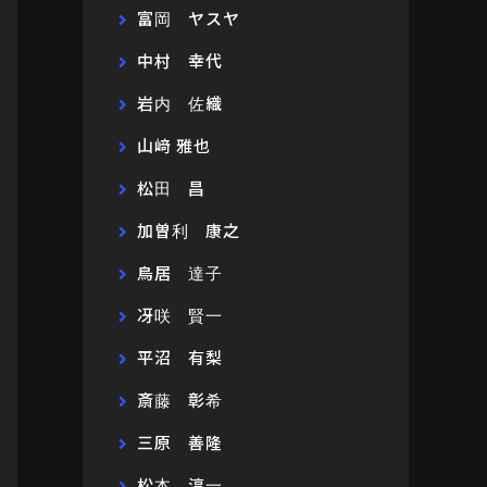
富岡 ヤスヤ
中村 幸代
岩内 佐織
山﨑 雅也
松田 昌
加曽利 康之
鳥居 達子
冴咲 賢一
平沼 有梨
斎藤 彰希
三原 善隆
松本 淳一