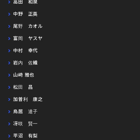
高田 和泉
中野 正英
尾野 カオル
富岡 ヤスヤ
中村 幸代
岩内 佐織
山﨑 雅也
松田 昌
加曽利 康之
鳥居 達子
冴咲 賢一
平沼 有梨