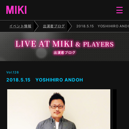
イベント情報
出演者ブログ
2018.5.15 YOSHIHIRO AND
HOME
LIVE AT MIKI
& PLAYERS
EVENT
出演者ブログ
SCHEDULE
Vol.126
2018.5.15 YOSHIHIRO ANDOH
BLOG
ELECTONE CONCERT
PIANO RECITAL