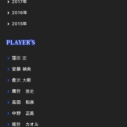
2017年
2016年
2015年
PLAYER'S
窪田 宏
安藤 禎央
倉沢 大樹
鷹野 雅史
高田 和泉
中野 正英
尾野 カオル