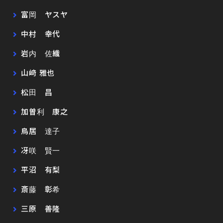
富岡 ヤスヤ
中村 幸代
岩内 佐織
山﨑 雅也
松田 昌
加曽利 康之
鳥居 達子
冴咲 賢一
平沼 有梨
斎藤 彰希
三原 善隆