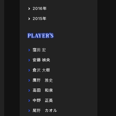
2016年
2015年
PLAYER'S
窪田 宏
安藤 禎央
倉沢 大樹
鷹野 雅史
高田 和泉
中野 正英
尾野 カオル