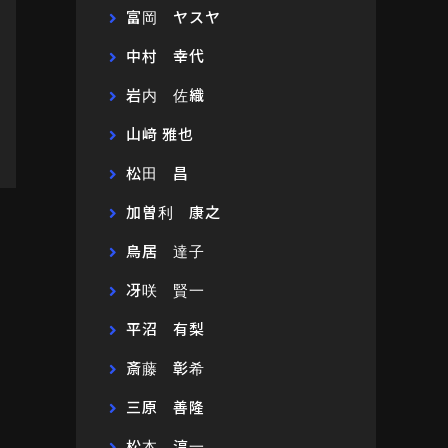
富岡 ヤスヤ
中村 幸代
岩内 佐織
山﨑 雅也
松田 昌
加曽利 康之
鳥居 達子
冴咲 賢一
平沼 有梨
斎藤 彰希
三原 善隆
松本 淳一