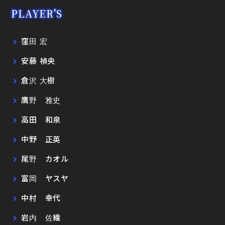
PLAYER'S
窪田 宏
安藤 禎央
倉沢 大樹
鷹野 雅史
高田 和泉
中野 正英
尾野 カオル
富岡 ヤスヤ
中村 幸代
岩内 佐織