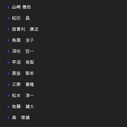
山﨑 雅也
松田 昌
加曽利 康之
鳥居 達子
冴咲 賢一
平沼 有梨
斎藤 彰希
三原 善隆
松本 淳一
佐藤 雄大
森 俊雄