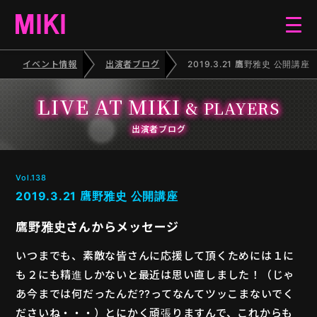
イベント情報
出演者ブログ
2019.3.21 鷹野雅史 公開講座
HOME
LIVE AT MIKI
& PLAYERS
EVENT
出演者ブログ
SCHEDULE
Vol.138
2019.3.21 鷹野雅史 公開講座
BLOG
鷹野雅史さんからメッセージ
いつまでも、素敵な皆さんに応援して頂くためには１に
ELECTONE CONCERT
も２にも精進しかないと最近は思い直しました！（じゃ
あ今までは何だったんだ??ってなんてツッこまないでく
PIANO RECITAL
ださいね・・・）とにかく頑張りますんで、これからも