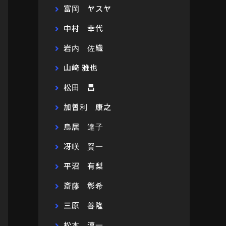
富岡 ヤスヤ
中村 幸代
岩内 佐織
山﨑 雅也
松田 昌
加曽利 康之
鳥居 達子
冴咲 賢一
平沼 有梨
斎藤 彰希
三原 善隆
松本 淳一