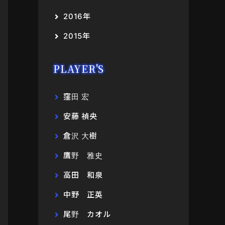
2016年
2015年
PLAYER'S
窪田 宏
安藤 禎央
倉沢 大樹
鷹野 雅史
高田 和泉
中野 正英
尾野 カオル