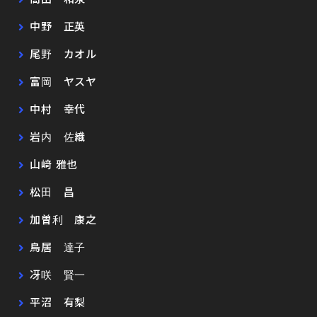
中野 正英
尾野 カオル
富岡 ヤスヤ
中村 幸代
岩内 佐織
山﨑 雅也
松田 昌
加曽利 康之
鳥居 達子
冴咲 賢一
平沼 有梨