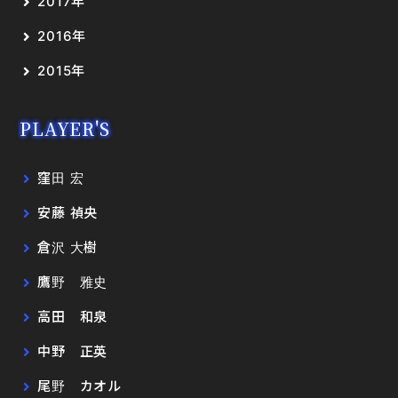
2017年
2016年
2015年
PLAYER'S
窪田 宏
安藤 禎央
倉沢 大樹
鷹野 雅史
高田 和泉
中野 正英
尾野 カオル