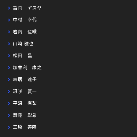
富岡 ヤスヤ
中村 幸代
岩内 佐織
山﨑 雅也
松田 昌
加曽利 康之
鳥居 達子
冴咲 賢一
平沼 有梨
斎藤 彰希
三原 善隆