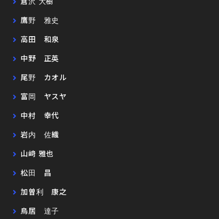
倉沢 大樹
鷹野 雅史
高田 和泉
中野 正英
尾野 カオル
富岡 ヤスヤ
中村 幸代
岩内 佐織
山﨑 雅也
松田 昌
加曽利 康之
鳥居 達子