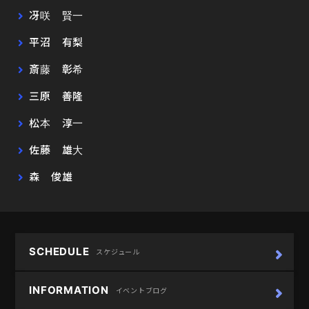
冴咲 賢一
平沼 有梨
斎藤 彰希
三原 善隆
松本 淳一
佐藤 雄大
森 俊雄
SCHEDULE
スケジュール
INFORMATION
イベントブログ