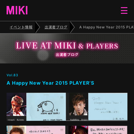
イベント情報
出演者ブログ
A Happy New Year 2015 PLA
HOME
LIVE AT MIKI
& PLAYERS
EVENT
出演者ブログ
SCHEDULE
Vol.83
A Happy New Year 2015 PLAYER’S
BLOG
ELECTONE CONCERT
PIANO RECITAL