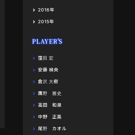
2016年
2015年
PLAYER'S
窪田 宏
安藤 禎央
倉沢 大樹
鷹野 雅史
高田 和泉
中野 正英
尾野 カオル