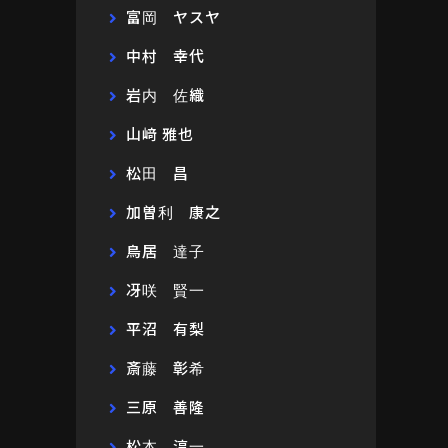
富岡 ヤスヤ
中村 幸代
岩内 佐織
山﨑 雅也
松田 昌
加曽利 康之
鳥居 達子
冴咲 賢一
平沼 有梨
斎藤 彰希
三原 善隆
松本 淳一