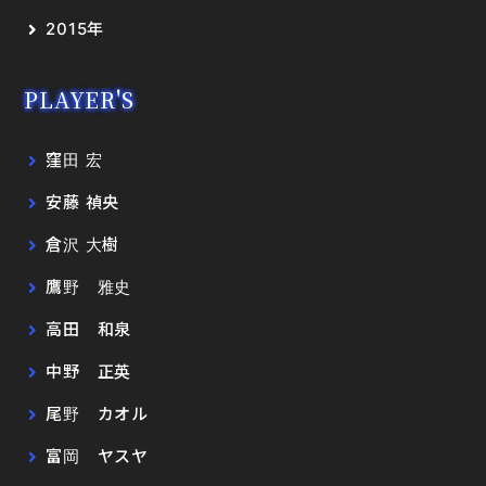
2015年
PLAYER'S
窪田 宏
安藤 禎央
倉沢 大樹
鷹野 雅史
高田 和泉
中野 正英
尾野 カオル
富岡 ヤスヤ