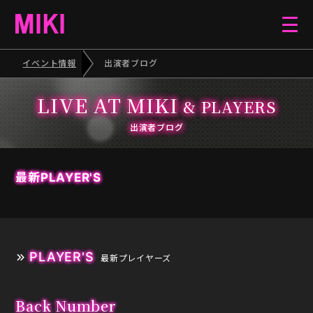
イベント情報
出演者ブログ
HOME
LIVE AT MIKI
& PLAYERS
EVENT
出演者ブログ
SCHEDULE
最新PLAYER'S
BLOG
PLAYER'S
ELECTONE CONCERT
最新プレイヤーズ
PIANO RECITAL
Back Number