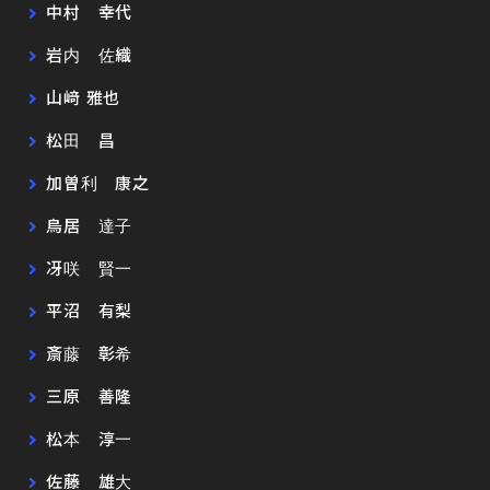
中村 幸代
岩内 佐織
山﨑 雅也
松田 昌
加曽利 康之
鳥居 達子
冴咲 賢一
平沼 有梨
斎藤 彰希
三原 善隆
松本 淳一
佐藤 雄大