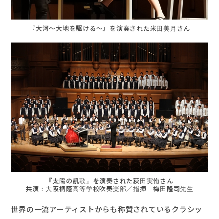
『大河～大地を駆ける～』を演奏された米田美月さん
『太陽の凱歌』を演奏された荻田実侑さん
共演：大阪桐蔭高等学校吹奏楽部／指揮 梅田隆司先生
世界の一流アーティストからも称賛されているクラシッ