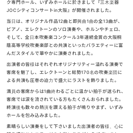
ク専門ホール、いずみホールに於きまして『三木楽器
JOCシティコンサートin大阪』が開催されました。
当日は、オリジナル作品12曲と即興曲1曲の全13曲が、
ピアノ、エレクトーンのソロ演奏や、ホルンやチェロ、
そして、全日本吹奏楽コンクール3年連続金賞の大阪桐
蔭高等学校吹奏楽部との共演といったバラエティーに富
んだスタイルで華やかに演奏されました。
出演者の皆様はそれぞれオリジナリティー溢れる演奏で
客席を魅了し、エレクトーンと総勢170名の吹奏楽団に
よる共演も圧巻の迫力で盛大にラストを飾りました。
満員の客席からは1曲終わるごとに温かい拍手が送られ、
客席では涙を流されている方もたくさんおられました。
終演後も数々の熱演を讃える拍手が鳴りやまず、いずみ
ホールを包み込みました。
素晴らしい演奏をして下さいました出演者の皆様、心に