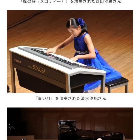
『風の詩（メロディー）』を演奏された西田治輝さん
『青い月』を演奏された清水汐凪さん