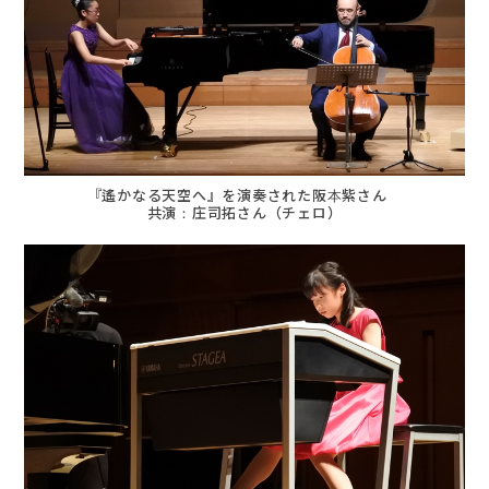
『遙かなる天空へ』を演奏された阪本紫さん
共演：庄司拓さん（チェロ）