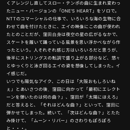
くアレンジし直してスロー・テンポの曲に生まれ変わっ
たニュー・バージョンの「ONE'S HEART」をソロで。
NTTのコマーシャルの仕事で、いろいろな海の生物に合
わせて曲を付けたときに、エイの映像にこの曲が使われ
たとのことだが、窪田自身は夜空の星の広がるなかで、
スケートを履いて踊っている風景を思い浮かべながら作
ったという。人それぞれ感じ方はいろいろだと思うが、
後半にストリングスの転調で盛り上がる部分など、悠々
とゆっくりと泳ぎ回るエイの姿を想像してしまった。イ
イ感じだ。
いつでも陽気なアイク、この日は「大阪おもしろいね
ぇ」とあいさつの後、窪田に向かって「最初にエレクト
ーンを弾いたのは何の曲？」、窪田が「太陽にほえろ」
だと答えると、「それはどんな曲？」といって、窪田に
弾かせてしまった。続いて、「次はどんな曲？」とたた
み掛けて、「ムーン・リバー」のさわりもぽろぽろ
と・・・。