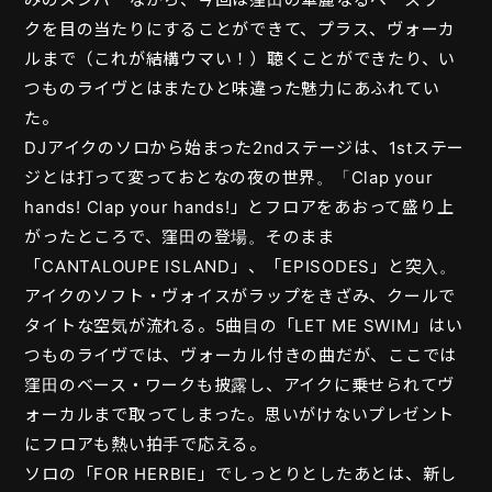
クを目の当たりにすることができて、プラス、ヴォーカ
ルまで（これが結構ウマい！）聴くことができたり、い
つものライヴとはまたひと味違った魅力にあふれてい
た。
DJアイクのソロから始まった2ndステージは、1stステー
ジとは打って変っておとなの夜の世界。「Clap your
hands! Clap your hands!」とフロアをあおって盛り上
がったところで、窪田の登場。そのまま
「CANTALOUPE ISLAND」、「EPISODES」と突入。
アイクのソフト・ヴォイスがラップをきざみ、クールで
タイトな空気が流れる。5曲目の「LET ME SWIM」はい
つものライヴでは、ヴォーカル付きの曲だが、ここでは
窪田のベース・ワークも披露し、アイクに乗せられてヴ
ォーカルまで取ってしまった。思いがけないプレゼント
にフロアも熱い拍手で応える。
ソロの「FOR HERBIE」でしっとりとしたあとは、新し