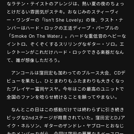
なラテン・テイストのアレンジは、熱い夏の夜のちょっ
とけだるい雰囲気がステキ。おなじみのスティーヴィ
ー・ワンダーの「Isn't She Lovely」の後、ラスト・ナ
ンバーはハード・ロックの王道ディープ・パープルの
「Smoke On The Water」。ハードな重低音のヘビーな
イントロ、ぞくぞくするスリリングなギター・ソロ。エ
レクトーンがこれだけハード・ロックできる楽器だなん
て、誰が想像しただろう。
アンコールは窪田宏も加わってのブルース大会。CDデ
ビューを果たし、ひとまわりもふたまわりも大きくなっ
たプレイヤー富岡ヤスヤ。今年はこの最高のユニットで
全国のファンを唸らせ続けることを願ってやまない。
なんとこの日はこの感動だけでは終わらずに引き続き
ビッグな2ndステージが用意されていた。窪田宏とDJア
イク・ネルソン、ギターのザンドレ・ヤブローとおなじ
みのメンバーながら、今回は窪田の華麗なるベースワー