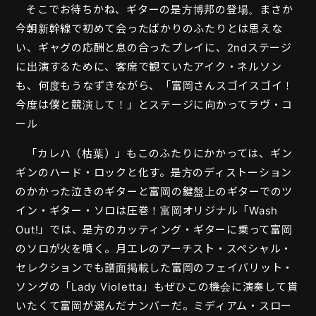
そこでお待ちかね、ギターの是方博邦の登場。まさか
今朝新幹線で初めて会ったばかりのふたりとは思えな
い、ギャグの応酬と息の合ったプレイに、2ndステージ
に出演するために、客席で観ていたアイク・ネルソン
も、何度もうなずきながら、「富岡さんスゴイスゴイ！
今度は僕と競演して！」とステージに向かってラヴ・コ
ール
「カレハ（枯葉）」もこのふたりにかかっては、ギン
ギンのハード・ロックと化す。是方のディストーション
のかかった泣きのギターと富岡の鍵盤上のギターでのツ
イン・ギター・ソロは圧巻！富岡オリジナル「Wash
Out!」では、是方のカッティング・ギターに乗って富岡
のソロが火を噴く。月エレのアーチスト・スペシャル・
セレクションでも譜面掲載した富岡のフェイバリット・
ソングの「Lady Violetta」もぜひこの機会に演奏して貰
いたくて富岡が選んだナンバーだ。ミディアム・スロー