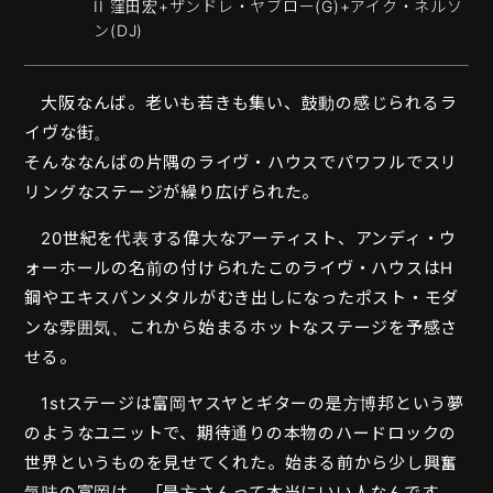
II 窪田宏+ザンドレ・ヤブロー(G)+アイク・ネルソ
ン(DJ)
MOVIE
大阪なんば。老いも若きも集い、鼓動の感じられるラ
PLAYERS
イヴな街。
そんななんばの片隅のライヴ・ハウスでパワフルでスリ
リングなステージが繰り広げられた。
20世紀を代表する偉大なアーティスト、アンディ・ウ
ォーホールの名前の付けられたこのライヴ・ハウスはH
鋼やエキスパンメタルがむき出しになったポスト・モダ
ンな雰囲気、これから始まるホットなステージを予感さ
せる。
1stステージは富岡ヤスヤとギターの是方博邦という夢
のようなユニットで、期待通りの本物のハードロックの
世界というものを見せてくれた。始まる前から少し興奮
気味の富岡は、「是方さんって本当にいい人なんです