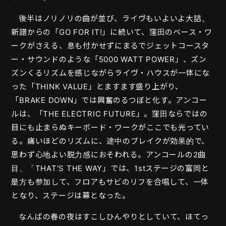
後半はノリノリの曲が並び、ライヴもいよいよ大詰。
新譜からの「GO FOR IT!」に続いて、窪田のベース・ワ
ークがさえる、息も付かせずにまるでジェットコースタ
ー・サウンドのような「5000 WATT POWER」、ズン
ズンくるリズムを感じながらライヴ・ハウスが一体にな
った「THINK VALUE」とますます盛り上がり、
「BRAKE DOWN」では興奮のるつぼと化す。アンコー
ルは、「THE ELECTRIC FUTURE」。窪田ならではの
目にも止まらぬキーボード・ワークがここでも光ってい
る。痛いほどのリズムに、途中のブレイクが効果的で、
思わず心地よい脱力感におそわれる。アンコールの2曲
目、「THAT'S THE WAY」では、1stステージの富岡と
是方も参加して、フロアもサビのリフを合唱して、一体
となり、ステージは幕となった。
なんばの春の夜はすこしひんやりとしていて、ほてっ